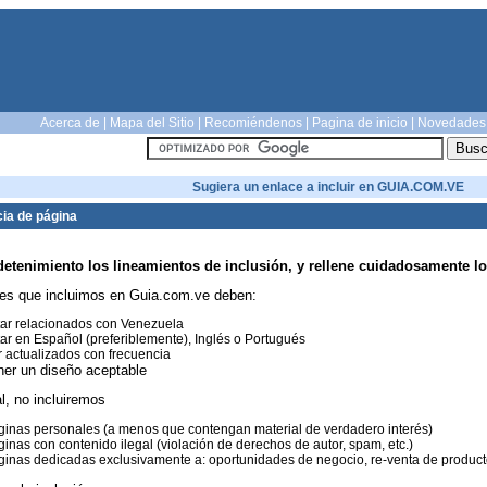
Acerca de
|
Mapa del Sitio
|
Recomiéndenos
|
Pagina de inicio
|
Novedades
Sugiera un enlace a incluir en GUIA.COM.VE
ia de página
detenimiento los lineamientos de inclusión, y rellene cuidadosamente lo
es que incluimos en Guia.com.ve deben:
ar relacionados con Venezuela
ar en Español (preferiblemente), Inglés o Portugués
 actualizados con frecuencia
ner un diseño aceptable
l, no incluiremos
inas personales (a menos que contengan material de verdadero interés)
inas con contenido ilegal (violación de derechos de autor, spam, etc.)
inas dedicadas exclusivamente a: oportunidades de negocio, re-venta de productos