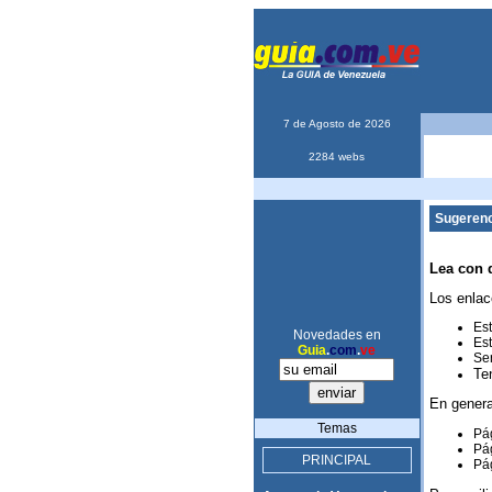
7 de Agosto de 2026
2284 webs
Sugerenc
Lea con 
Los enlac
Est
Novedades en
Est
Guia
.
com
.
ve
Ser
Te
En genera
Temas
Pág
Pág
PRINCIPAL
Pág