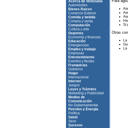
Para agili
Acerca de Venezuela
Automóviles
Ase
Bienes Raices
Ase
Comercio Exterior
Ase
Comida y bebida
Hag
Compra y venta
Si 
Computación
Cultura y arte
Otras con
Deportes
Economía y finanzas
La
Educación
Gui
Emergencias
La 
Empleo y trabajo
Empresas
Entretenimiento
Eventos y fiestas
Franquicias
Gobierno
Hogar
Internacional
Internet
Juegos
Leyes y Trámites
Marketing y Publicidad
Medios de
Comunicación
No Gubernamental
Petroleo y Energia
Política
Salud
Sexo
Sucesos