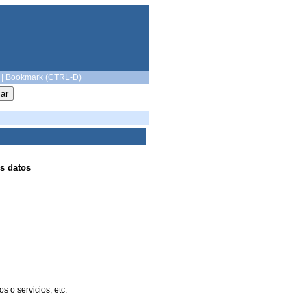
|
Bookmark (CTRL-D)
s datos
 o servicios, etc.