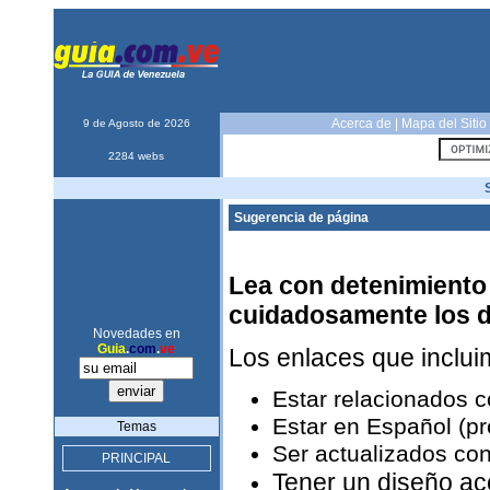
Acerca de
|
Mapa del Sitio
9 de Agosto de 2026
2284 webs
Sugerencia de página
Lea con detenimiento 
cuidadosamente los 
Novedades en
Guia
.
com
.
ve
Los enlaces que inclu
Estar relacionados 
Estar en Español (pr
Temas
Ser actualizados con
PRINCIPAL
Tener un diseño ac