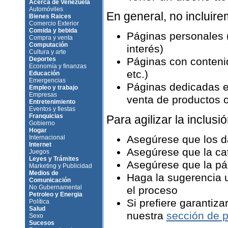
Acerca de Venezuela
Automóviles
En general, no incluir
Bienes Raices
Comercio Exterior
Comida y bebida
Páginas personales 
Compra y venta
Computación
interés)
Cultura y arte
Deportes
Páginas con contenid
Economía y finanzas
etc.)
Educación
Emergencias
Páginas dedicadas e
Empleo y trabajo
Empresas
venta de productos o 
Entretenimiento
Eventos y fiestas
Franquicias
Para agilizar la inclusió
Gobierno
Hogar
Asegúrese que los d
Internacional
Internet
Asegúrese que la ca
Juegos
Leyes y Trámites
Asegúrese que la pág
Marketing y Publicidad
Medios de
Haga la sugerencia u
Comunicación
No Gubernamental
el proceso
Petroleo y Energia
Si prefiere garantiza
Política
Salud
nuestra
sección de p
Sexo
Sucesos