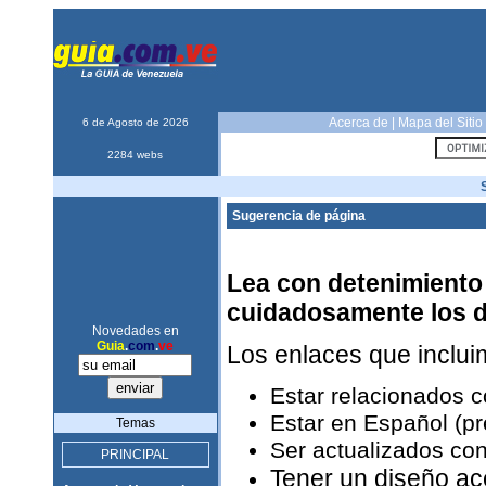
Acerca de
|
Mapa del Sitio
6 de Agosto de 2026
2284 webs
Sugerencia de página
Lea con detenimiento 
cuidadosamente los 
Novedades en
Guia
.
com
.
ve
Los enlaces que inclu
Estar relacionados 
Estar en Español (pr
Temas
Ser actualizados con
PRINCIPAL
Tener un diseño ac