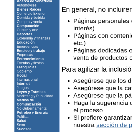
Acerca de Venezuela
Automóviles
En general, no incluir
Bienes Raices
Comercio Exterior
Comida y bebida
Páginas personales 
Compra y venta
Computación
interés)
Cultura y arte
Deportes
Páginas con contenid
Economía y finanzas
etc.)
Educación
Emergencias
Páginas dedicadas e
Empleo y trabajo
Empresas
venta de productos o 
Entretenimiento
Eventos y fiestas
Franquicias
Para agilizar la inclusió
Gobierno
Hogar
Asegúrese que los d
Internacional
Internet
Asegúrese que la ca
Juegos
Leyes y Trámites
Asegúrese que la pág
Marketing y Publicidad
Medios de
Haga la sugerencia u
Comunicación
No Gubernamental
el proceso
Petroleo y Energia
Si prefiere garantiza
Política
Salud
nuestra
sección de p
Sexo
Sucesos