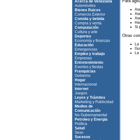
Para agili
Acerca de Venezuela
Automóviles
Ase
Bienes Raices
Ase
Comercio Exterior
Ase
Comida y bebida
Hag
Compra y venta
Si 
Computación
Cultura y arte
Otras con
Deportes
Economía y finanzas
La
Educación
Gui
Emergencias
La 
Empleo y trabajo
Empresas
Entretenimiento
Eventos y fiestas
Franquicias
Gobierno
Hogar
Internacional
Internet
Juegos
Leyes y Trámites
Marketing y Publicidad
Medios de
Comunicación
No Gubernamental
Petroleo y Energia
Política
Salud
Sexo
Sucesos