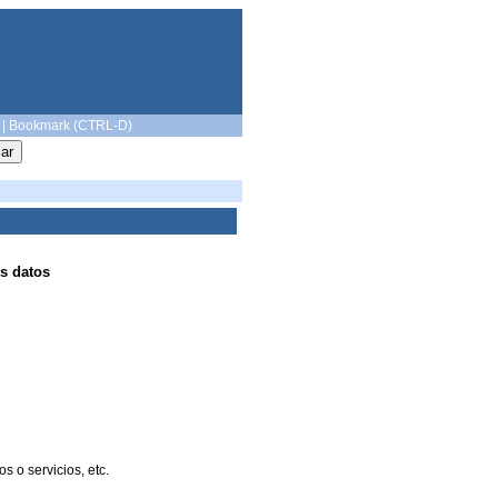
|
Bookmark (CTRL-D)
s datos
 o servicios, etc.