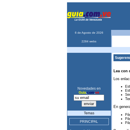
6 de Agosto de 2026
2284 webs
Sugerenc
Lea con 
Los enlac
Est
Novedades en
Est
Guia
.
com
.
ve
Ser
Te
En genera
Temas
Pág
Pág
PRINCIPAL
Pág