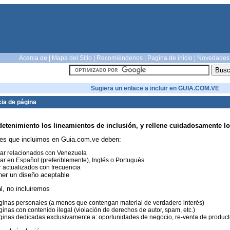
Acerca de
|
Mapa del Sitio
|
Recomiéndenos
|
Pagina de inicio
|
Novedades
Sugiera un enlace a incluir en GUIA.COM.VE
ia de página
detenimiento los lineamientos de inclusión, y rellene cuidadosamente lo
es que incluimos en Guia.com.ve deben:
ar relacionados con Venezuela
ar en Español (preferiblemente), Inglés o Portugués
 actualizados con frecuencia
ner un diseño aceptable
l, no incluiremos
inas personales (a menos que contengan material de verdadero interés)
inas con contenido ilegal (violación de derechos de autor, spam, etc.)
inas dedicadas exclusivamente a: oportunidades de negocio, re-venta de productos