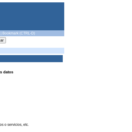
|
Bookmark (CTRL-D)
s datos
 o servicios, etc.