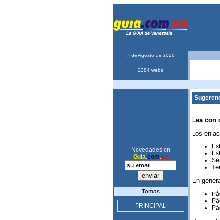
7 de Agosto de 2026
2284 webs
Sugerenc
Lea con 
Los enlac
Est
Novedades en
Est
Guia
.
com
.
ve
Ser
Te
En genera
Temas
Pág
Pág
PRINCIPAL
Pág