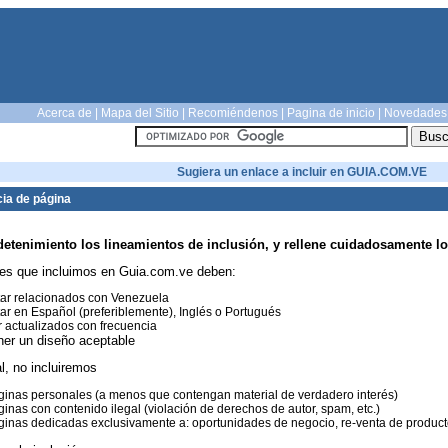
Acerca de
|
Mapa del Sitio
|
Recomiéndenos
|
Pagina de inicio
|
Novedades
Sugiera un enlace a incluir en GUIA.COM.VE
ia de página
detenimiento los lineamientos de inclusión, y rellene cuidadosamente lo
es que incluimos en Guia.com.ve deben:
ar relacionados con Venezuela
ar en Español (preferiblemente), Inglés o Portugués
 actualizados con frecuencia
ner un diseño aceptable
l, no incluiremos
inas personales (a menos que contengan material de verdadero interés)
inas con contenido ilegal (violación de derechos de autor, spam, etc.)
inas dedicadas exclusivamente a: oportunidades de negocio, re-venta de productos