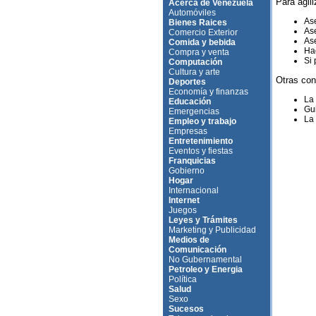
Para agili
Acerca de Venezuela
Automóviles
Ase
Bienes Raices
Ase
Comercio Exterior
Ase
Comida y bebida
Hag
Compra y venta
Si 
Computación
Cultura y arte
Otras con
Deportes
Economía y finanzas
La
Educación
Gui
Emergencias
La 
Empleo y trabajo
Empresas
Entretenimiento
Eventos y fiestas
Franquicias
Gobierno
Hogar
Internacional
Internet
Juegos
Leyes y Trámites
Marketing y Publicidad
Medios de
Comunicación
No Gubernamental
Petroleo y Energia
Política
Salud
Sexo
Sucesos