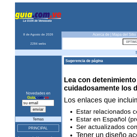
Acerca de
|
Mapa del Sitio
8 de Agosto de 2026
2284 webs
Sugerencia de página
Lea con detenimiento 
cuidadosamente los 
Novedades en
Guia
.
com
.
ve
Los enlaces que inclu
Estar relacionados 
Estar en Español (pr
Temas
Ser actualizados con
PRINCIPAL
Tener un diseño ac