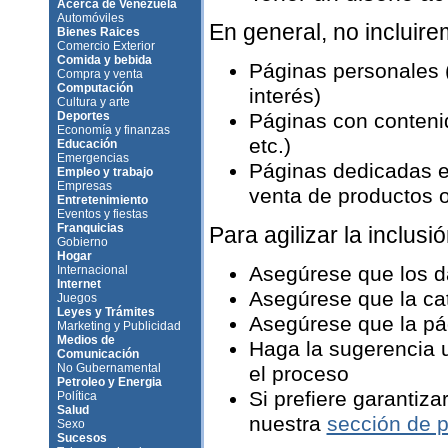
Acerca de Venezuela
Automóviles
En general, no incluir
Bienes Raices
Comercio Exterior
Comida y bebida
Páginas personales 
Compra y venta
Computación
interés)
Cultura y arte
Deportes
Páginas con contenid
Economía y finanzas
etc.)
Educación
Emergencias
Páginas dedicadas e
Empleo y trabajo
Empresas
venta de productos o 
Entretenimiento
Eventos y fiestas
Franquicias
Para agilizar la inclusió
Gobierno
Hogar
Asegúrese que los d
Internacional
Internet
Asegúrese que la ca
Juegos
Leyes y Trámites
Asegúrese que la pág
Marketing y Publicidad
Medios de
Haga la sugerencia u
Comunicación
No Gubernamental
el proceso
Petroleo y Energia
Si prefiere garantiza
Política
Salud
nuestra
sección de p
Sexo
Sucesos