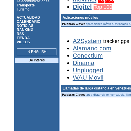
Telecomunicaciones
Transporte
Digitel
Top 100
Turismo
ACTUALIDAD
Aplicaciones móviles
CALENDARIO
Palabras Clave:
aplicaciones móviles, mensajes d
NOTICIAS
RANKING
RSS
TIENDA
A2System
tracker gps 
VIDEOS
Alamano.com
IN ENGLISH
Conectium
De interés
Dinama
Unplugged
WAU Movil
Llamadas de larga distancia en Venezuel
Palabras Clave:
larga distancia en venezuela, ll