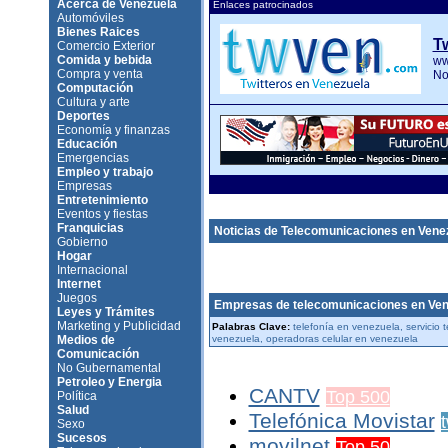
Acerca de Venezuela
Enlaces patrocinados
Automóviles
Bienes Raices
Tw
Comercio Exterior
Comida y bebida
ww
Compra y venta
No
Computación
Cultura y arte
Deportes
Economía y finanzas
Educación
Emergencias
Empleo y trabajo
Empresas
Entretenimiento
Eventos y fiestas
Franquicias
Noticias de Telecomunicaciones en Vene
Gobierno
Hogar
Internacional
Internet
Juegos
Empresas de telecomunicaciones en Ven
Leyes y Trámites
Marketing y Publicidad
Palabras Clave:
telefonía en venezuela, servicio t
Medios de
venezuela, operadoras celular en venezuela
Comunicación
No Gubernamental
Petroleo y Energia
CANTV
Top 500
Política
Salud
Telefónica Movistar
t
Sexo
Sucesos
movilnet
Top 50