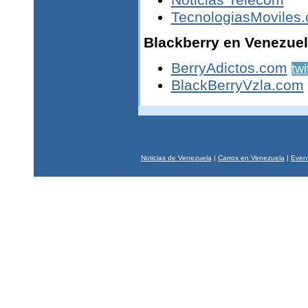
Noticias Telecom
TecnologiasMoviles
Blackberry en Venezue
BerryAdictos.com
twi
BlackBerryVzla.com
Noticias de Venezuela
|
Carros en Venezuela
|
Event