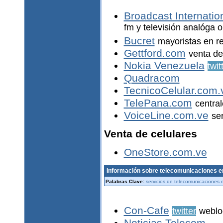
Broadcast Internatio
fm y televisión analóga o
Bucret
mayoristas en re
Gettford.com
venta de
Nokia Venezuela
twit
Quadracom
TecnicoCelular.com.
TelePana.com
central
VoiceLine.com.ve
ser
Venta de celulares
OneStore.com.ve
Información sobre telecomunicaciones e
Palabras Clave:
servicios de telecomunicaciones
Con-Cafe
twitter
weblo