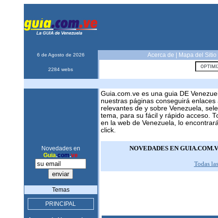
Acerca de
|
Mapa del Sitio
6 de Agosto de 2026
2284 webs
Guia.com.ve es una guia DE Venezue
nuestras páginas conseguirá enlaces 
relevantes de y sobre Venezuela, sel
tema, para su fácil y rápido acceso. 
en la web de Venezuela, lo encontrar
click.
NOVEDADES EN GUIA.COM.
Novedades en
Guia
.
com
.
ve
Todas la
Temas
PRINCIPAL