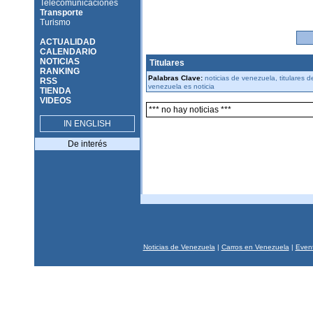
Telecomunicaciones
Transporte
Turismo
ACTUALIDAD
CALENDARIO
NOTICIAS
Titulares
RANKING
Palabras Clave:
noticias de venezuela, titulares 
RSS
venezuela es noticia
TIENDA
VIDEOS
*** no hay noticias ***
IN ENGLISH
De interés
Noticias de Venezuela
|
Carros en Venezuela
|
Event