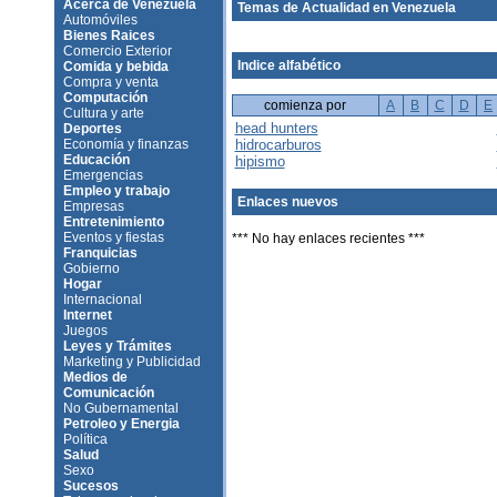
Acerca de Venezuela
Temas de Actualidad en Venezuela
Automóviles
Bienes Raices
Comercio Exterior
Indice alfabético
Comida y bebida
Compra y venta
Computación
comienza por
A
B
C
D
E
Cultura y arte
head hunters
Deportes
Economía y finanzas
hidrocarburos
Educación
hipismo
Emergencias
Empleo y trabajo
Enlaces nuevos
Empresas
Entretenimiento
Eventos y fiestas
*** No hay enlaces recientes ***
Franquicias
Gobierno
Hogar
Internacional
Internet
Juegos
Leyes y Trámites
Marketing y Publicidad
Medios de
Comunicación
No Gubernamental
Petroleo y Energia
Política
Salud
Sexo
Sucesos