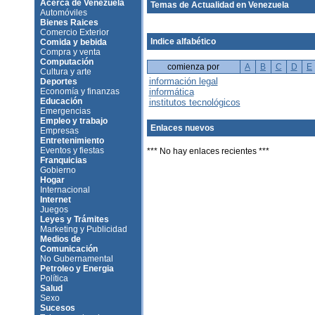
Acerca de Venezuela
Temas de Actualidad en Venezuela
Automóviles
Bienes Raices
Comercio Exterior
Indice alfabético
Comida y bebida
Compra y venta
Computación
comienza por
A
B
C
D
E
Cultura y arte
información legal
Deportes
Economía y finanzas
informática
Educación
institutos tecnológicos
Emergencias
Empleo y trabajo
Enlaces nuevos
Empresas
Entretenimiento
Eventos y fiestas
*** No hay enlaces recientes ***
Franquicias
Gobierno
Hogar
Internacional
Internet
Juegos
Leyes y Trámites
Marketing y Publicidad
Medios de
Comunicación
No Gubernamental
Petroleo y Energia
Política
Salud
Sexo
Sucesos