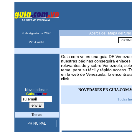
Acerca de
|
Mapa del Sitio
6 de Agosto de 2026
2284 webs
Guia.com.ve es una guia DE Venezue
nuestras páginas conseguirá enlaces 
relevantes de y sobre Venezuela, sel
tema, para su fácil y rápido acceso. 
en la web de Venezuela, lo encontrar
click.
NOVEDADES EN GUIA.COM.
Novedades en
Guia
.
com
.
ve
Todas la
Temas
PRINCIPAL