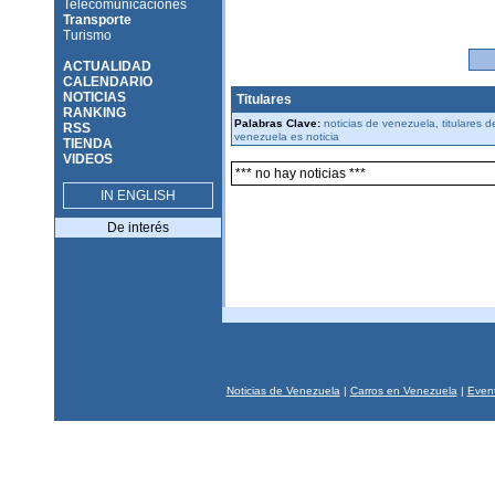
Telecomunicaciones
Transporte
Turismo
ACTUALIDAD
CALENDARIO
NOTICIAS
Titulares
RANKING
Palabras Clave:
noticias de venezuela, titulares 
RSS
venezuela es noticia
TIENDA
VIDEOS
*** no hay noticias ***
IN ENGLISH
De interés
Noticias de Venezuela
|
Carros en Venezuela
|
Event