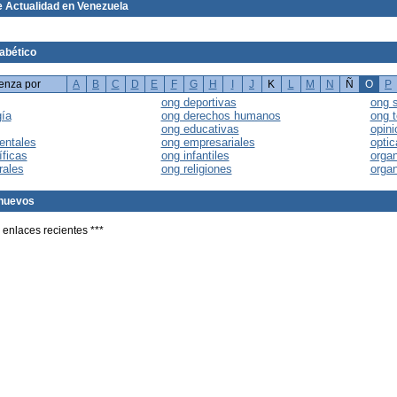
 Actualidad en Venezuela
fabético
enza por
A
B
C
D
E
F
G
H
I
J
K
L
M
N
Ñ
O
P
ong deportivas
ong 
gía
ong derechos humanos
ong 
ong educativas
opini
entales
ong empresariales
optic
íficas
ong infantiles
organ
rales
ong religiones
orga
nuevos
 enlaces recientes ***