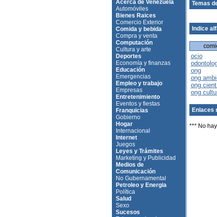
Acerca de Venezuela
Temas de
Automóviles
Bienes Raices
Comercio Exterior
Indice al
Comida y bebida
Compra y venta
Computación
comi
Cultura y arte
ocio
Deportes
Economía y finanzas
odontolo
Educación
ong
Emergencias
ong ambi
Empleo y trabajo
ong cient
Empresas
ong cultu
Entretenimiento
Eventos y fiestas
Enlaces 
Franquicias
Gobierno
Hogar
*** No hay
Internacional
Internet
Juegos
Leyes y Trámites
Marketing y Publicidad
Medios de
Comunicación
No Gubernamental
Petroleo y Energia
Política
Salud
Sexo
Sucesos