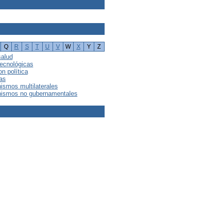
Q
R
S
T
U
V
W
X
Y
Z
salud
tecnológicas
on política
as
ismos multilaterales
nismos no gubernamentales