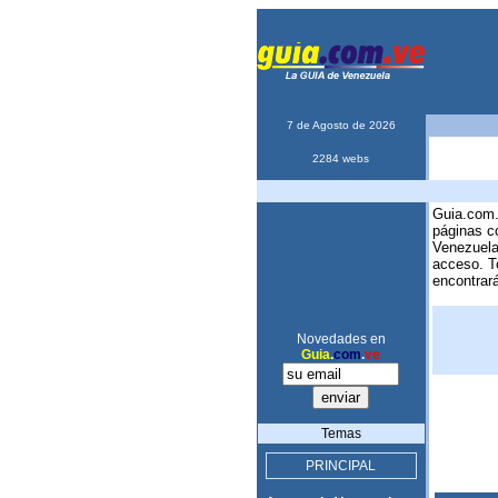
7 de Agosto de 2026
2284 webs
Guia.com.
páginas c
Venezuela,
acceso. T
encontrará
Novedades en
Guia
.
com
.
ve
Temas
PRINCIPAL