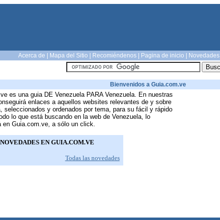
Acerca de
|
Mapa del Sitio
|
Recomiéndenos
|
Pagina de inicio
|
Novedades
Bienvenidos a Guia.com.ve
ve es una guia DE Venezuela PARA Venezuela. En nuestras
onseguirá enlaces a aquellos websites relevantes de y sobre
 seleccionados y ordenados por tema, para su fácil y rápido
odo lo que está buscando en la web de Venezuela, lo
 en Guia.com.ve, a sólo un click.
NOVEDADES EN GUIA.COM.VE
Todas las novedades