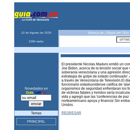
Acerca de
|
Mapa del Sitio
10 de Agosto de 2026
2284 webs
El presidente Nicolas Maduro emitió un com
Joe Biden, acerca de la tensión social que 
soberanía venezolana y una agresión direct
estrategia de golpe de estado continuado', 
a través de Venezolana de Televisión.El dia
funcionario estadounidense califica de 'ala
Novedades en
organismos de seguridad enfrentaran los foc
Guia
.
com
.
ve
de víctimas fatales y heridos sería incalcu
vida y agregó que las 'conferencias de paz 
norteamericano apoya y financia'.Sin embar
Unidos.
REGRESAR
Temas
PRINCIPAL