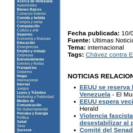
Acerca de Venezuela
Automóviles
Bienes Raices
Comercio Exterior
Comida y bebida
Compra y venta
Computación
Cultura y arte
Fecha publicada:
10/
Deportes
Economía y finanzas
Fuente:
Ultimas Notici
Educación
Tema:
internacional
Emergencias
Empleo y trabajo
Tags:
Chávez contra E
Empresas
Entretenimiento
Eventos y fiestas
Franquicias
Gobierno
NOTICIAS RELACIO
Hogar
Internacional
Internet
EEUU se reserva 
Juegos
Leyes y Trámites
Venezuela
- El M
Marketing y Publicidad
EEUU espera veci
Medios de
Comunicación
Herald
No Gubernamental
Petroleo y Energia
Violencia fascist
Política
desestabilizar al 
Salud
Sexo
Comité del Senad
Sucesos