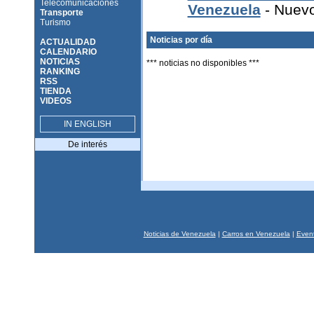
Telecomunicaciones
Venezuela
- Nuevo
Transporte
Turismo
Noticias por día
ACTUALIDAD
CALENDARIO
NOTICIAS
*** noticias no disponibles ***
RANKING
RSS
TIENDA
VIDEOS
IN ENGLISH
De interés
Noticias de Venezuela
|
Carros en Venezuela
|
Event