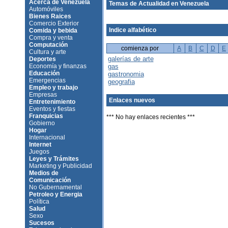
Acerca de Venezuela
Temas de Actualidad en Venezuela
Automóviles
Bienes Raices
Comercio Exterior
Indice alfabético
Comida y bebida
Compra y venta
Computación
comienza por
A
B
C
D
E
Cultura y arte
galerías de arte
Deportes
Economía y finanzas
gas
Educación
gastronomia
Emergencias
geografia
Empleo y trabajo
Empresas
Enlaces nuevos
Entretenimiento
Eventos y fiestas
Franquicias
*** No hay enlaces recientes ***
Gobierno
Hogar
Internacional
Internet
Juegos
Leyes y Trámites
Marketing y Publicidad
Medios de
Comunicación
No Gubernamental
Petroleo y Energia
Política
Salud
Sexo
Sucesos