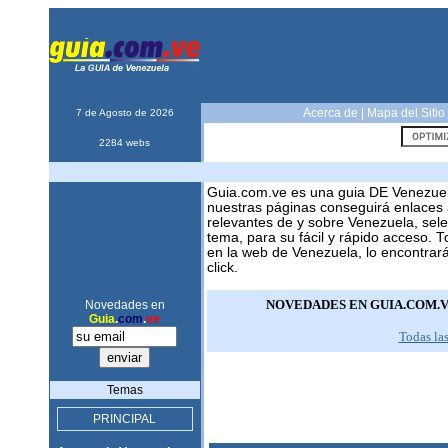
Acerca de
|
Mapa del Sitio
7 de Agosto de 2026
2284 webs
Guia.com.ve es una guia DE Venezue
nuestras páginas conseguirá enlaces 
relevantes de y sobre Venezuela, sel
tema, para su fácil y rápido acceso. 
en la web de Venezuela, lo encontrar
click.
NOVEDADES EN GUIA.COM.
Novedades en
Guia
.
com
.
ve
Todas la
Temas
PRINCIPAL