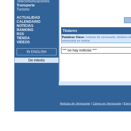
Telecomunicaciones
Transporte
Turismo
ACTUALIDAD
CALENDARIO
NOTICIAS
RANKING
Titulares
RSS
Palabras Clave:
noticias de venezuela, titulares 
TIENDA
venezuela es noticia
VIDEOS
*** no hay noticias ***
IN ENGLISH
De interés
Noticias de Venezuela
|
Carros en Venezuela
|
Event