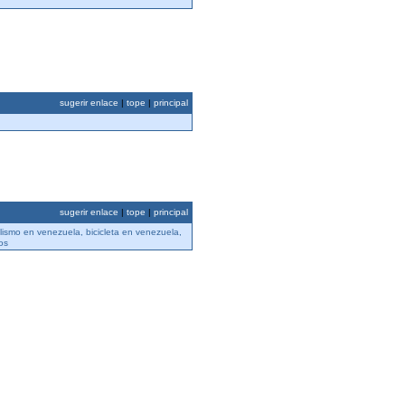
sugerir enlace
|
tope
|
principal
sugerir enlace
|
tope
|
principal
lismo en venezuela, bicicleta en venezuela,
os