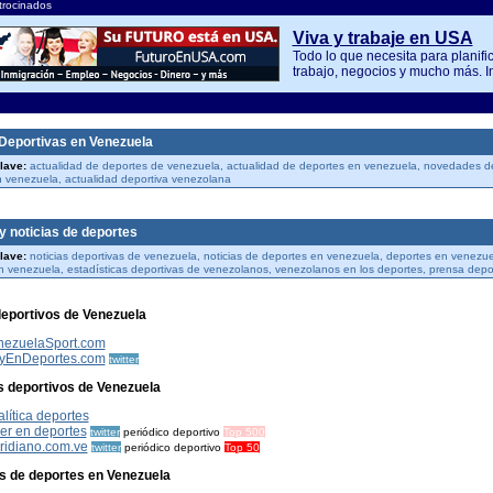
trocinados
Viva y trabaje en USA
Todo lo que necesita para planifi
trabajo, negocios y mucho más. 
 Deportivas en Venezuela
lave:
actualidad de deportes de venezuela, actualidad de deportes en venezuela, novedades de
 venezuela, actualidad deportiva venezolana
y noticias de deportes
lave:
noticias deportivas de venezuela, noticias de deportes en venezuela, deportes en venezue
n venezuela, estadísticas deportivas de venezolanos, venezolanos en los deportes, prensa depo
deportivos de Venezuela
nezuelaSport.com
yEnDeportes.com
twitter
s deportivos de Venezuela
lítica deportes
er en deportes
twitter
periódico deportivo
Top 500
ridiano.com.ve
twitter
periódico deportivo
Top 50
es de deportes en Venezuela