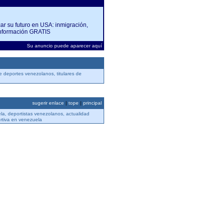
car su futuro en USA: inmigración,
Información GRATIS
Su anuncio puede aparecer aquí
 deportes venezolanos, titulares de
sugerir enlace
|
tope
|
principal
la, deportistas venezolanos, actualidad
rtiva en venezuela