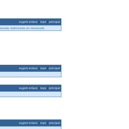
sugerir enlace
|
tope
|
principal
nezuela, baloncesto en venezuela
sugerir enlace
|
tope
|
principal
sugerir enlace
|
tope
|
principal
sugerir enlace
|
tope
|
principal