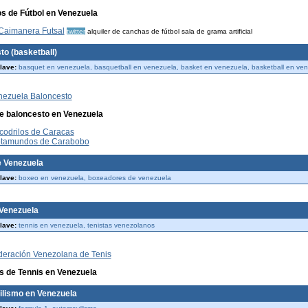
os de Fútbol en Venezuela
Caimanera Futsal
twitter
alquiler de canchas de fútbol sala de grama artificial
to (basketball)
lave:
basquet en venezuela, basquetball en venezuela, basket en venezuela, basketball en ve
nezuela Baloncesto
e baloncesto en Venezuela
codrilos de Caracas
otamundos de Carabobo
 Venezuela
lave:
boxeo en venezuela, boxeadores de venezuela
 Venezuela
lave:
tennis en venezuela, tenistas venezolanos
deración Venezolana de Tenis
es de Tennis en Venezuela
lismo en Venezuela