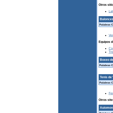
Otros siti
La
Balonces
Palabras C
Ve
Equipos d
Co
Tr
Boxeo de
Palabras C
Tenis de
Palabras C
Fe
Otros sit
Automovi