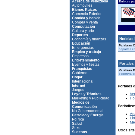
Acerca de Venezuela
Enlaces pa
Automóviles
Bienes Raices
Comercio Exterior
Comida y bebida
Compra y venta
Computación
Cultura y arte
Deportes
Noticias
Economía y finanzas
Educación
Palabras C
Emergencias
deportes en
Empleo y trabajo
Empresas
Entretenimiento
Portales 
Eventos y fiestas
Franquicias
Palabras C
Gobierno
deportiva e
Hogar
Internacional
Internet
Portales 
Juegos
Leyes y Trámites
Ve
Marketing y Publicidad
Ho
Medios de
Periódico
Comunicación
No Gubernamental
Ana
Petroleo y Energia
Líd
Política
Me
Salud
Sexo
Otros sit
Sucesos