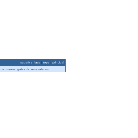
sugerir enlace
|
tope
|
principal
 venezolanos, goles de venezolanos