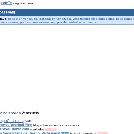
porteTv
juegos en vivo
baseball)
lave:
beisbol en venezuela, baseball en venezuela, venezolanos en grandes ligas, beisbolistas 
venezolanos, pitchers venezolanos, equipos de beisbol venezolanos
de beisbol en Venezuela
mpoCorto.com
portal
racas Baseball Blog
blog sobre los leones de caracas
antoACuanto.com
resultados
Top 500
a Venezolana de Beisbol Profesional
twitter
beisbol profesional
Top 500