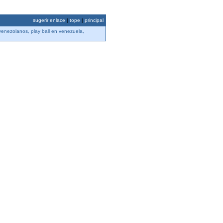
sugerir enlace
|
tope
|
principal
venezolanos, play ball en venezuela,