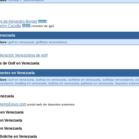
lave:
formula 1, automovilismo
g de Alejandro Burger
twitter
hnny Cecotto
twitter
corredor de gp2
Venezuela
lave:
golf en venezuela, golfistas venezolanos
deración Venezolana de golf
s de Golf en Venezuela
portes en Venezuela
lave:
surf en venezuela, surfear en venezuela, surfismo en venezuela, surfistas venezolanos, cic
enezolanos, bowling en venezuela, boliche en venezuela, patineta en venezuela, deportes extrem
enezuela
tremoEquis.com
portal web de deportes extremos
 en Venezuela
en Venezuela
en Venezuela
 Boliche en Venezuela