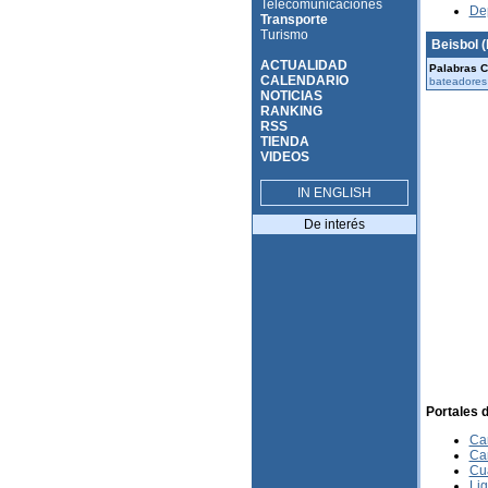
Telecomunicaciones
De
Transporte
Turismo
Beisbol (
ACTUALIDAD
Palabras C
CALENDARIO
bateadores 
NOTICIAS
RANKING
RSS
TIENDA
VIDEOS
IN ENGLISH
De interés
Portales 
Ca
Ca
Cu
Lig