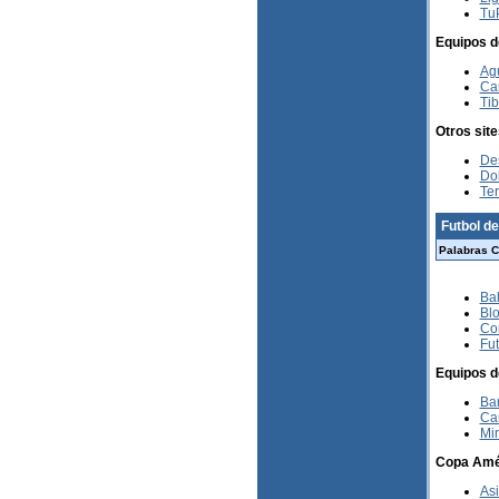
Tu
Equipos d
Agu
Ca
Ti
Otros sit
De
Do
Ter
Futbol d
Palabras C
Ba
Bl
Co
Fu
Equipos d
Bar
Ca
Mi
Copa Amé
As