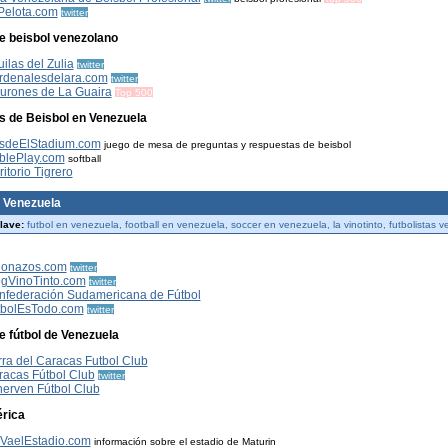
Pelota.com
twitter
e beisbol venezolano
ilas del Zulia
twitter
rdenalesdelara.com
twitter
burones de La Guaira
Top 500
es de Beisbol en Venezuela
sdeElStadium.com
juego de mesa de preguntas y respuestas de beisbol
blePlay.com
softball
ritorio Tigrero
e Venezuela
lave:
futbol en venezuela, football en venezuela, soccer en venezuela, la vinotinto, futbolistas
lonazos.com
twitter
ogVinoTinto.com
twitter
nfederación Sudamericana de Fútbol
tbolEsTodo.com
twitter
e fútbol de Venezuela
ra del Caracas Futbol Club
racas Fútbol Club
twitter
nerven Fútbol Club
rica
iVaelEstadio.com
información sobre el estadio de Maturin