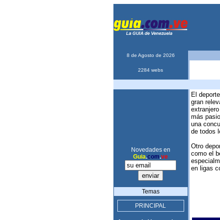
8 de Agosto de 2026
2284 webs
El deport
gran relev
extranjero
más pasion
una concur
de todos l
Otro depor
Novedades en
como el b
Guia
.
com
.
ve
especialme
en ligas c
Temas
PRINCIPAL