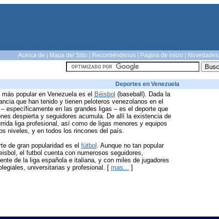
Acerca de
|
Mapa del Sitio
|
Recomiéndenos
|
Pagina de inicio
|
Novedades
Deportes en Venezuela
e más popular en Venezuela es el
Béisbol
(baseball). Dada la
ancia que han tenido y tienen peloteros venezolanos en el
 – específicamente en las grandes ligas – es el deporte que
es despierta y seguidores acumula. De allí la existencia de
rida liga profesional, así como de ligas menores y equipos
os niveles, y en todos los rincones del país.
te de gran popularidad es el
fútbol
. Aunque no tan popular
eisbol, el futbol cuenta con numerosos seguidores,
nte de la liga española e italiana, y con miles de jugadores
olegiales, universitarias y profesional. [
mas...
]