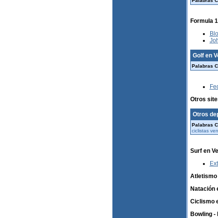
Palabras C
Formula 1
Blo
Jo
Golf en 
Palabras C
Fe
Otros site
Otros de
Palabras C
ciclistas v
Surf en V
Ex
Atletismo
Natación 
Ciclismo 
Bowling -