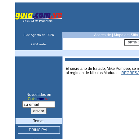
Acerca de
|
Mapa del Sitio
8 de Agosto de 2026
2284 webs
El secretario de Estado, Mike Pompeo, se re
al régimen de Nicolas Maduro....
REGRES
Novedades en
Guia
.
com
.
ve
Temas
PRINCIPAL