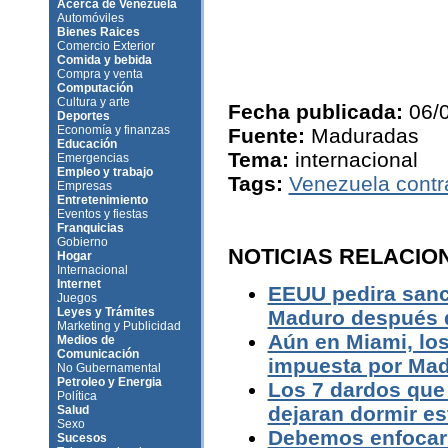
Acerca de Venezuela
Automóviles
Bienes Raices
Comercio Exterior
Comida y bebida
Compra y venta
Computación
Cultura y arte
Fecha publicada:
06/
Deportes
Economía y finanzas
Fuente:
Maduradas
Educación
Tema:
internacional
Emergencias
Empleo y trabajo
Tags:
Venezuela contr
Empresas
Entretenimiento
Eventos y fiestas
Franquicias
Gobierno
NOTICIAS RELACIO
Hogar
Internacional
Internet
EEUU pedira sanc
Juegos
Leyes y Trámites
Maduro después 
Marketing y Publicidad
Aún en Miami, lo
Medios de
Comunicación
impuesta por Ma
No Gubernamental
Petroleo y Energia
Los 7 dardos que 
Política
dejaran dormir e
Salud
Sexo
Debemos enfocarn
Sucesos