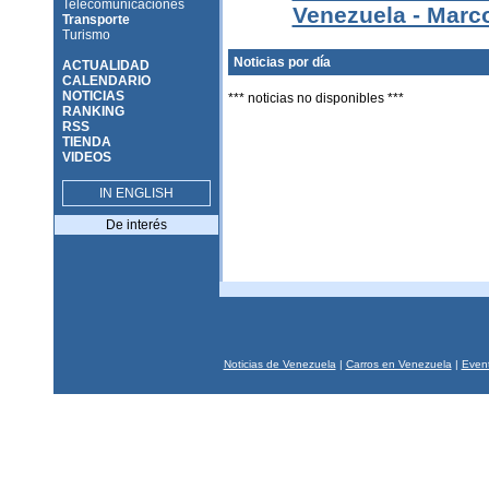
Telecomunicaciones
Venezuela - Marc
Transporte
Turismo
Noticias por día
ACTUALIDAD
CALENDARIO
NOTICIAS
*** noticias no disponibles ***
RANKING
RSS
TIENDA
VIDEOS
IN ENGLISH
De interés
Noticias de Venezuela
|
Carros en Venezuela
|
Event