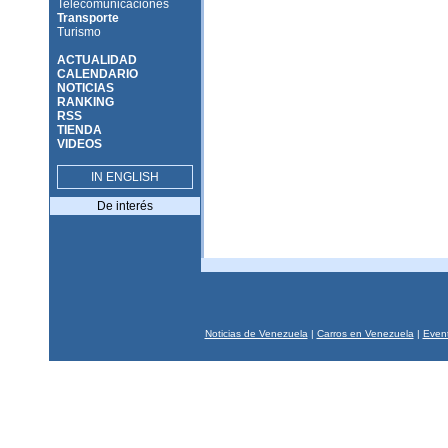
Telecomunicaciones
Transporte
Turismo
ACTUALIDAD
CALENDARIO
NOTICIAS
RANKING
RSS
TIENDA
VIDEOS
IN ENGLISH
De interés
Noticias de Venezuela
|
Carros en Venezuela
|
Event