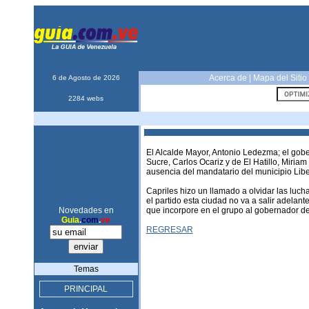
Acerca de
|
Mapa del Sitio
6 de Agosto de 2026
2284 webs
El Alcalde Mayor, Antonio Ledezma; el gobe
Sucre, Carlos Ocariz y de El Hatillo, Miria
ausencia del mandatario del municipio Libe
Capriles hizo un llamado a olvidar las lucha
el partido esta ciudad no va a salir adelan
Novedades en
que incorpore en el grupo al gobernador de
Guia
.
com
.
ve
REGRESAR
Temas
PRINCIPAL