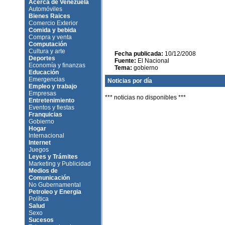
Acerca de Venezuela
Automóviles
Bienes Raices
Comercio Exterior
Comida y bebida
Compra y venta
Computación
Cultura y arte
Fecha publicada:
10/12/2008
Deportes
Fuente:
El Nacional
Economía y finanzas
Tema:
gobierno
Educación
Emergencias
Noticias por día
Empleo y trabajo
Empresas
*** noticias no disponibles ***
Entretenimiento
Eventos y fiestas
Franquicias
Gobierno
Hogar
Internacional
Internet
Juegos
Leyes y Trámites
Marketing y Publicidad
Medios de
Comunicación
No Gubernamental
Petroleo y Energia
Política
Salud
Sexo
Sucesos