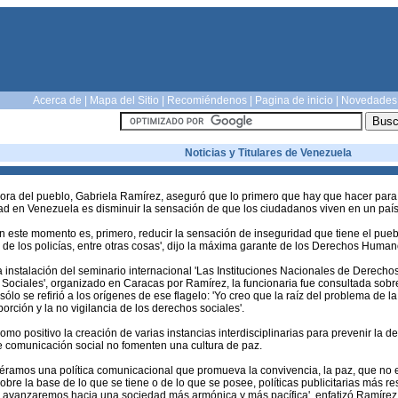
Acerca de
|
Mapa del Sitio
|
Recomiéndenos
|
Pagina de inicio
|
Novedades
Noticias y Titulares de Venezuela
ora del pueblo, Gabriela Ramírez, aseguró que lo primero que hay que hacer para 
ad en Venezuela es disminuir la sensación de que los ciudadanos viven en un país 
en este momento es, primero, reducir la sensación de inseguridad que tiene el pu
 de los policías, entre otras cosas', dijo la máxima garante de los Derechos Human
a instalación del seminario internacional 'Las Instituciones Nacionales de Derecho
Sociales', organizado en Caracas por Ramírez, la funcionaria fue consultada sobr
sólo se refirió a los orígenes de ese flagelo: 'Yo creo que la raíz del problema de 
orción y la no vigilancia de los derechos sociales'.
mo positivo la creación de varias instancias interdisciplinarias para prevenir la d
 comunicación social no fomenten una cultura de paz.
iéramos una política comunicacional que promueva la convivencia, la paz, que no es
obre la base de lo que se tiene o de lo que se posee, políticas publicitarias más 
y avanzaremos hacia una sociedad más armónica y más pacífica', enfatizó Ramírez, 