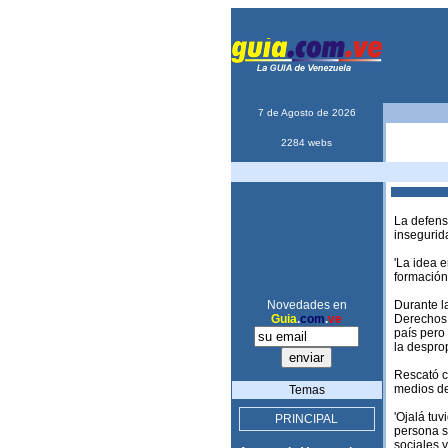
7 de Agosto de 2026
2284 webs
La defens
insegurid
'La idea 
formación
Novedades en
Durante l
Guia
.
com
.
ve
Derechos 
país pero 
la desprop
Rescató co
medios de
Temas
'Ojalá tuv
PRINCIPAL
persona s
sociales 