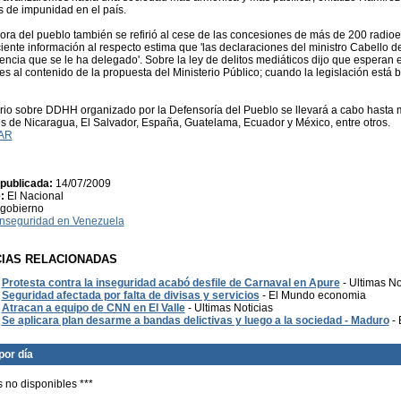
s de impunidad en el país.
ora del pueblo también se refirió al cese de las concesiones de más de 200 radioe
ciente información al respecto estima que 'las declaraciones del ministro Cabello 
ncia que se le ha delegado'. Sobre la ley de delitos mediáticos dijo que esperan el
es al contenido de la propuesta del Ministerio Público; cuando la legislación está
rio sobre DDHH organizado por la Defensoría del Pueblo se llevará a cabo hasta 
s de Nicaragua, El Salvador, España, Guatelama, Ecuador y México, entre otros.
AR
publicada:
14/07/2009
:
El Nacional
gobierno
Inseguridad en Venezuela
CIAS RELACIONADAS
Protesta contra la inseguridad acabó desfile de Carnaval en Apure
- Ultimas No
Seguridad afectada por falta de divisas y servicios
- El Mundo economia
Atracan a equipo de CNN en El Valle
- Ultimas Noticias
Se aplicara plan desarme a bandas delictivas y luego a la sociedad - Maduro
- 
por día
s no disponibles ***