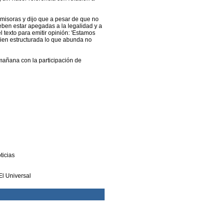
misoras y dijo que a pesar de que no
deben estar apegadas a la legalidad y a
 texto para emitir opinión: 'Estamos
 bien estructurada lo que abunda no
mañana con la participación de
ticias
El Universal