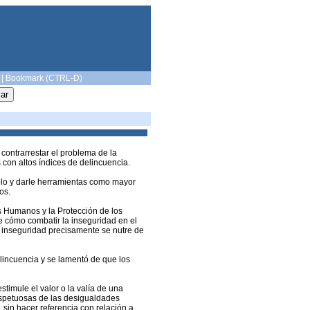
|
Bookmark (CTRL-D)
contrarrestar el problema de la
con altos índices de delincuencia.
eblo y darle herramientas como mayor
os.
s Humanos y la Protección de los
e cómo combatir la inseguridad en el
la inseguridad precisamente se nutre de
elincuencia y se lamentó de que los
timule el valor o la valía de una
respetuosas de las desigualdades
sin hacer referencia con relación a