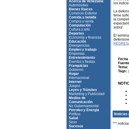
Acerca de Venezuela
los índice
Automóviles
Bienes Raices
La defens
Comercio Exterior
tiene sufi
Comida y bebida
la compete
Compra y venta
expectant
Computación
sobra'.
Cultura y arte
Deportes
El semina
Economía y finanzas
defensore
Educación
REGRES
Emergencias
Empleo y trabajo
Empresas
Entretenimiento
Fecha 
Eventos y fiestas
Fuente
Franquicias
Tema:
Gobierno
Tags:
Hogar
Internacional
Internet
NOTI
Juegos
Leyes y Trámites
Marketing y Publicidad
Medios de
Comunicación
No Gubernamental
Petroleo y Energia
Política
Noticias 
Salud
Sexo
*** noticia
Sucesos